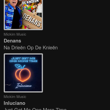
Mickim Music
Denans
Na Drieën Op De Knieën
Mickim Music
Inluciano
Just Get Me One More Time