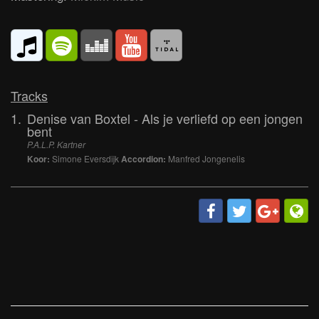
Tracks
1.
Denise van Boxtel - Als je verliefd op een jongen
bent
P.A.L.P. Kartner
Koor:
Simone Eversdijk
Accordion:
Manfred Jongenelis