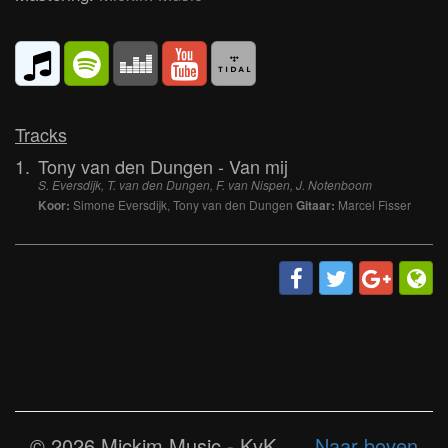
Tracks
1.
Tony van den Dungen - Van mij
S. Eversdijk, T. van den Dungen, F. van Nispen, J. Notenboom
Koor:
Simone Eversdijk, Tony van den Dungen
Gitaar:
Marcel Fisser
© 2026 Mickim Music - KvK
Naar boven