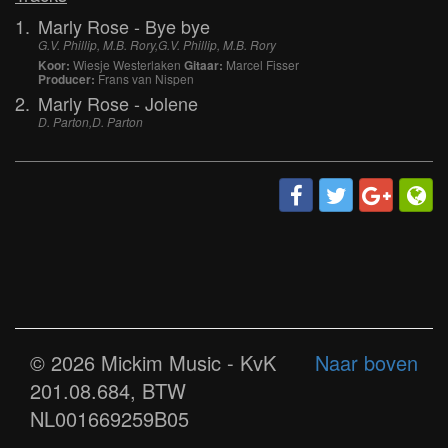
1.
Marly Rose - Bye bye
G.V. Phillip, M.B. Rory,G.V. Phillip, M.B. Rory
Koor:
Wiesje Westerlaken
Gitaar:
Marcel Fisser
Producer:
Frans van Nispen
2.
Marly Rose - Jolene
D. Parton,D. Parton
© 2026 Mickim Music - KvK
Naar boven
201.08.684, BTW
NL001669259B05