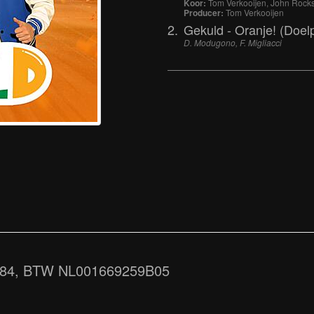
Koor:
Tom Verkooijen, John Rock
Producer:
Tom Verkooijen
2.
Gekuld - Oranje! (Doel
D. Modugono, F. Migliacci
.684, BTW NL001669259B05