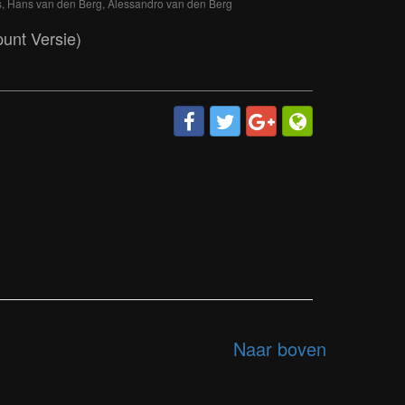
s, Hans van den Berg, Alessandro van den Berg
punt Versie)
Naar boven