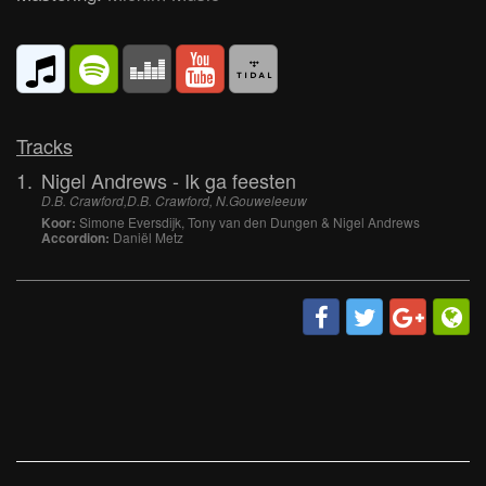
Tracks
1.
Nigel Andrews - Ik ga feesten
D.B. Crawford,D.B. Crawford, N.Gouweleeuw
Koor:
Simone Eversdijk, Tony van den Dungen & Nigel Andrews
Accordion:
Daniël Metz