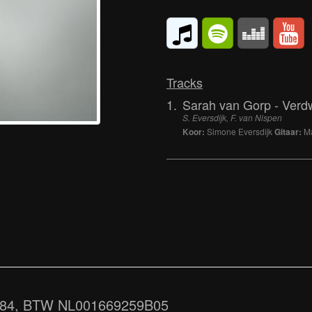
Tracks
1.
Sarah van Gorp - Verdw
S. Eversdijk, F. van Nispen
Koor:
Simone Eversdijk
Gitaar:
Ma
.684, BTW NL001669259B05