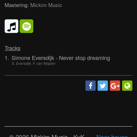
Mastering:
Mickim Music
Tracks
1.
Simone Eversdijk - Never stop dreaming
S. Eversdijk, F. van Nispen
© 2026 Mickim Music - KvK
Naar boven